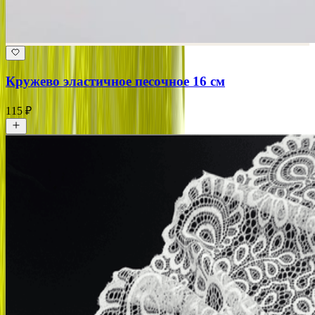
Кружево эластичное песочное 16 см
115 ₽