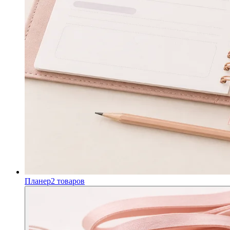
Планер
2
товаров