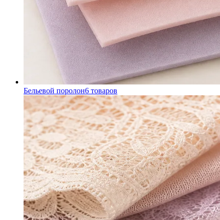
Бельевой поролон
6
товаров