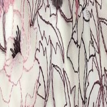
Кружево
120
товаров