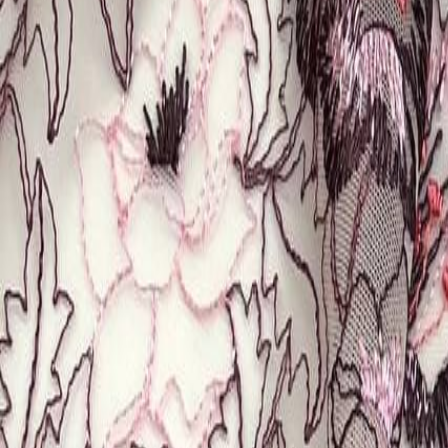
Иглы
8
товаров