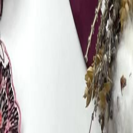
Бесплатная доставка от 7000 ₽
Хабаровск
Заказы на сайте 24/7
Условия доставки
+7 (999) 086-68-66
❀
Bretelika
МАТЕРИАЛЫ ДЛЯ БЕЛЬЯ И ШИТЬЯ
Избранное
Войти
Корзина
Каталог
Доставка
Оплата
Скидки
Вопросы и ответы
Контакты
Bretelika
Каталог материалов для белья, кружев и фурнитуры.
Категории
Все товары
Каталог