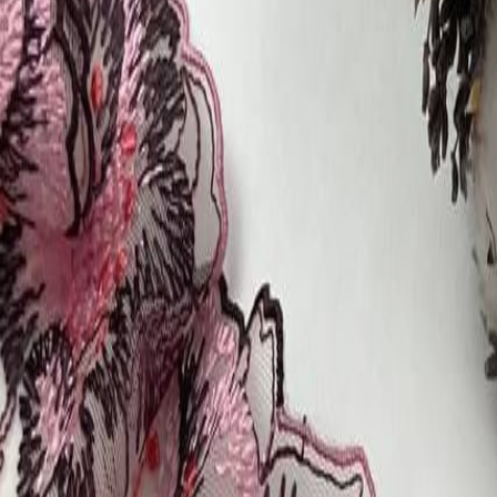
Бельевой поролон
6
товаров