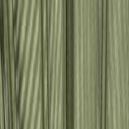
Бесплатная доставка от 7000 ₽
Хабаровск
Заказы на сайте 24/7
Условия доставки
+7 (999) 086-68-66
❀
Bretelika
МАТЕРИАЛЫ ДЛЯ БЕЛЬЯ И ШИТЬЯ
Избранное
Войти
Корзина
Каталог
Доставка
Оплата
Скидки
Вопросы и ответы
Контакты
Bretelika
Каталог материалов для белья, кружев и фурнитуры.
Категории
Все товары
Каталог