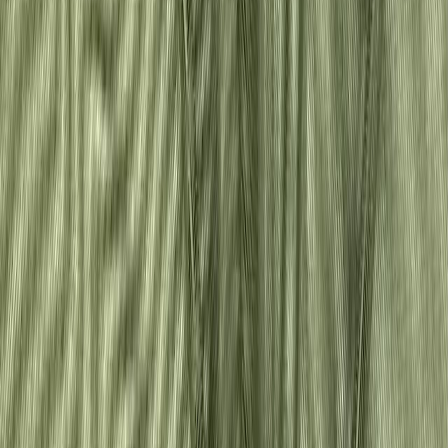
Планер
2
товаров