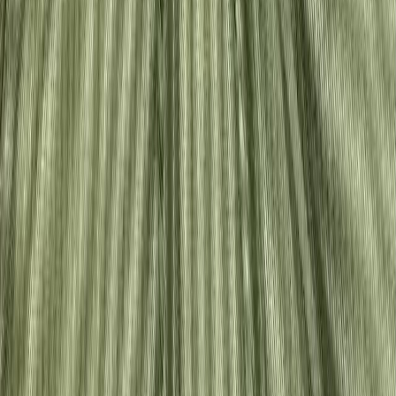
Швейная фурнитура
6
товаров
Покупателю
Доставка
Оплата
Скидки
Вопросы и ответы
Контакты
Аккаунт
Войти
Главная
/
Каталог
/
Сетка однотонная
Сетка эластичная хаки
однотонная
930 ₽
В наличии
Артикул:
ЭС-30
Ширина
:
160 см
Производитель
:
Китай
Состав
:
PL 90 %, 10 % EL
Цвет
:
зеленый
Плотность
:
70 г/м2