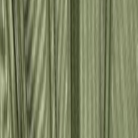
Бельевой поролон
6
товаров