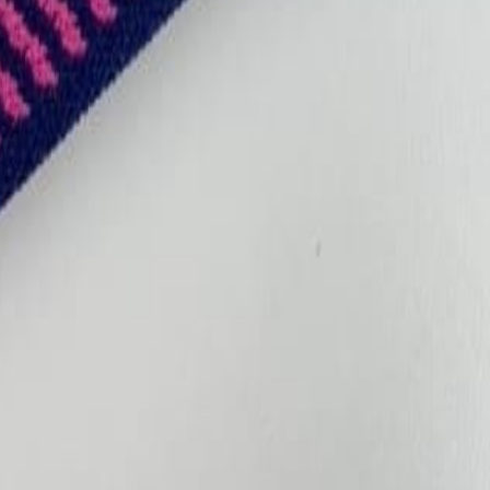
для пошива нижнего белья
5
товаров