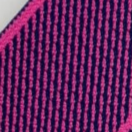
Иглы
8
товаров