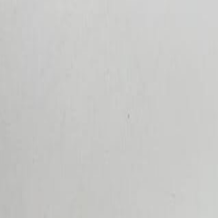
Бесплатная доставка от 7000 ₽
Хабаровск
Заказы на сайте 24/7
Условия доставки
+7 (999) 086-68-66
❀
Bretelika
МАТЕРИАЛЫ ДЛЯ БЕЛЬЯ И ШИТЬЯ
Избранное
Войти
Корзина
Каталог
Доставка
Оплата
Скидки
Вопросы и ответы
Контакты
Bretelika
Каталог материалов для белья, кружев и фурнитуры.
Категории
Все товары
Каталог