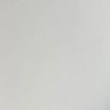
Бельевой поролон
6
товаров