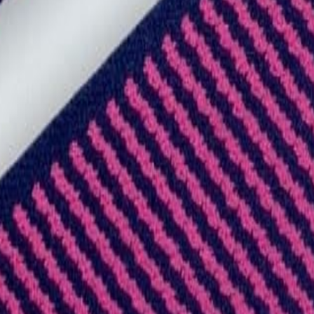
Кружево
120
товаров