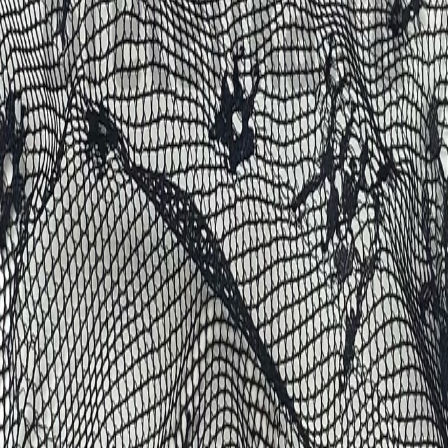
Кружево
120
товаров