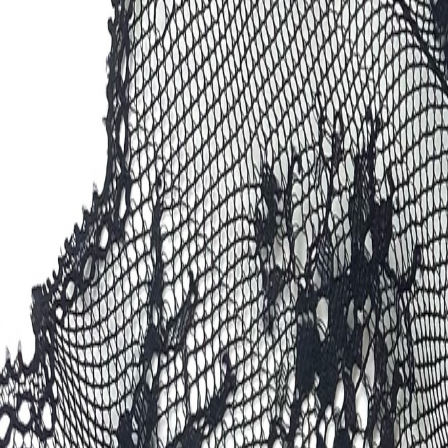
Иглы
8
товаров