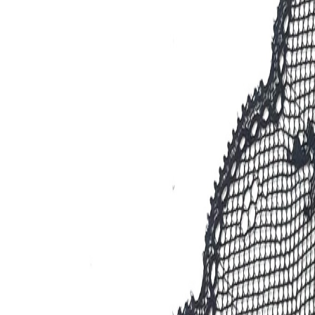
Бельевой поролон
6
товаров