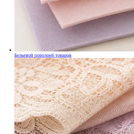
Бельевой поролон
6
товаров