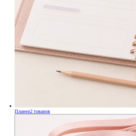
Планер
2
товаров