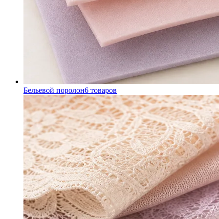
Бельевой поролон
6
товаров