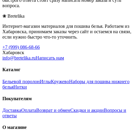
быстрого ответа стоит сразу написать номер заказа и суть
вопроса.
❀ Bretelika
Интернет-магазин материалов для пошива белья. Работаем из
Хабаровска, принимаем заказы через сайт и остаемся на связи,
если нужно быстро что-то уточнить.
+7 (999) 086-68-66
Хабаровск
info@bretelika.ru
Написать нам
Каталог
Бельевой поролон
Иглы
Кружево
Наборы для пошива нижнего
белья
Нитки
Покупателям
Доставка
Оплата
Возврат и обмен
Скидки и акции
Вопросы и
ответы
О магазине