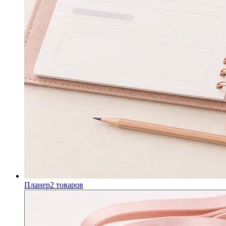
Планер
2
товаров