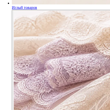
Иглы
8
товаров