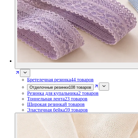
Бретелечная резинка
44
товаров
Отделочные резинки
108
товаров
Резинка для купальника
2
товаров
Тоннельная лента
23
товаров
Широкая резинка
8
товаров
Эластичная бейка
59
товаров