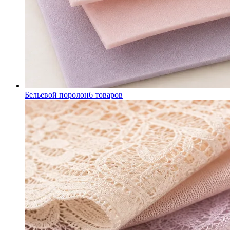
Бельевой поролон
6
товаров