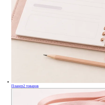
Планер
2
товаров