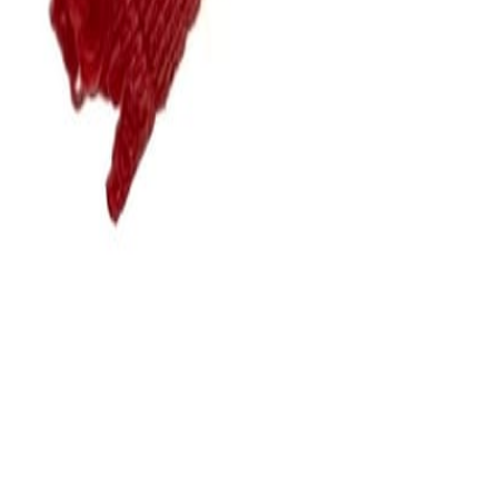
для пошива нижнего белья
5
товаров