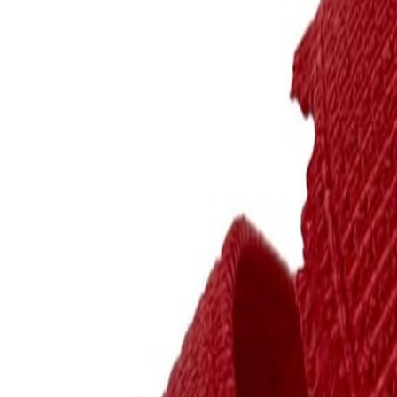
Иглы
8
товаров