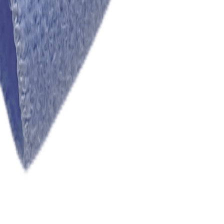
для пошива нижнего белья
5
товаров