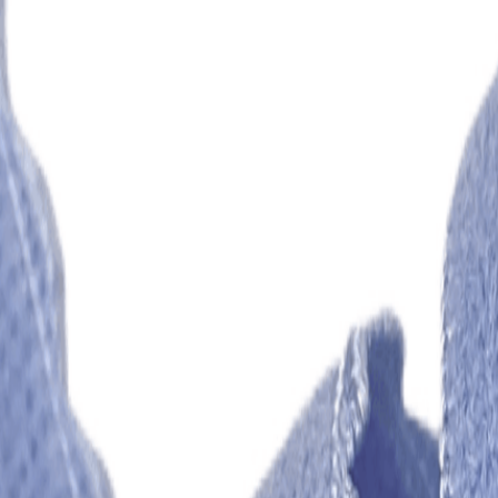
Иглы
8
товаров