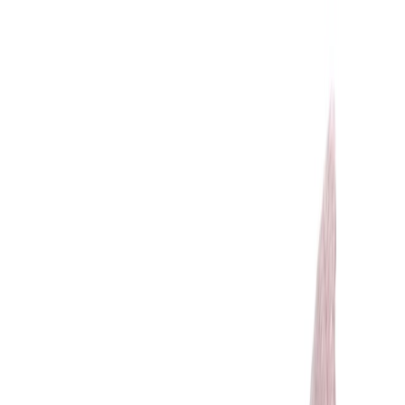
Иглы
8
товаров