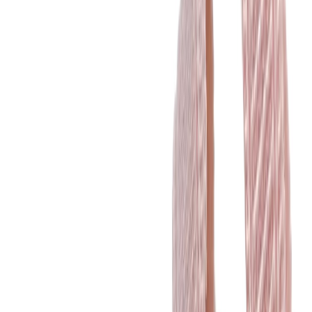
Нитки
41
товаров