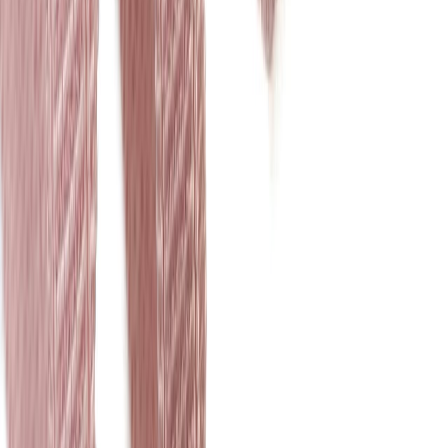
Швейная фурнитура
6
товаров
Покупателю
Доставка
Оплата
Скидки
Вопросы и ответы
Контакты
Аккаунт
Войти
Главная
/
Каталог
/
Становая резинка
Отделочная резинка
становая пудра 8 мм
45 ₽
В наличии
Артикул:
ОТ-72
Производитель
:
Турция
Цвет
:
розовый
Ширина, мм
:
8
Цена указана за 1 метр.
В корзину