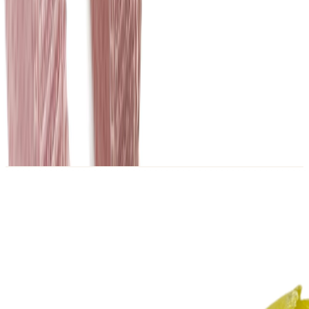
Описание
Становая отделочная резинка используется для окантовки
пояса бюстгальтера, трусиков по линии талии, а также пояса
для держателей чулок и разных декоративных элементов.
Имеет хорошую эластичность, но в то же время становая
резинка жестче, чем ажурная.
Похожие товары