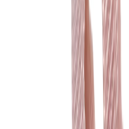
Планер
2
товаров