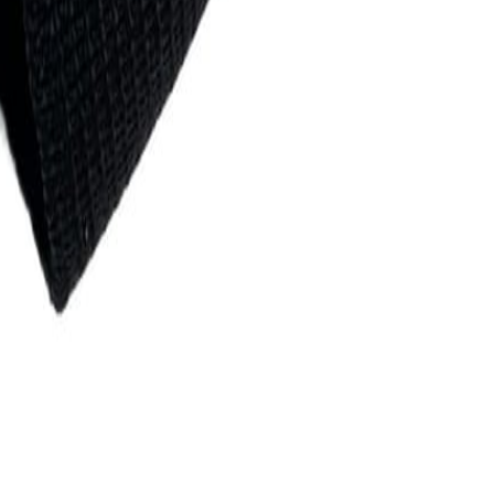
для пошива нижнего белья
5
товаров