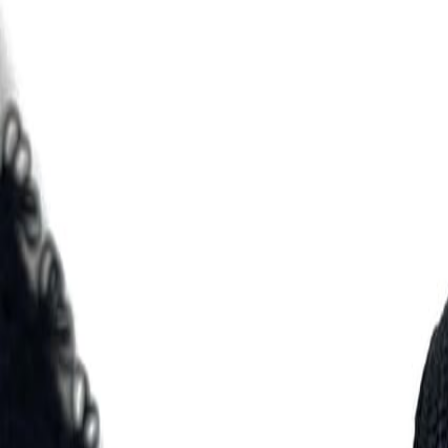
Иглы
8
товаров