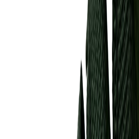
Планер
2
товаров