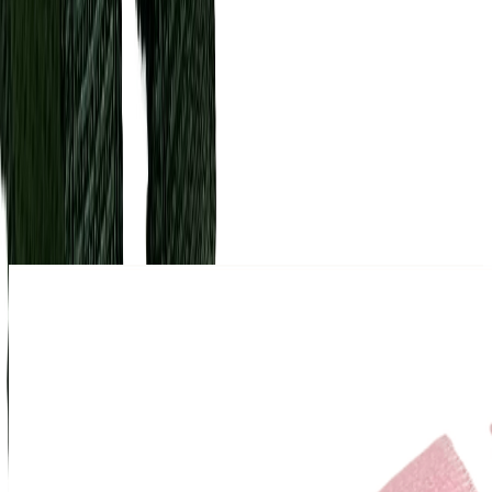
Описание
Становая отделочная резинка используется для окантовки
пояса бюстгальтера, трусиков по линии талии, а также пояса
для держателей чулок и разных декоративных элементов.
Имеет хорошую эластичность, но в то же время становая
резинка жестче, чем ажурная. Одна сторона бархатистая.
Похожие товары