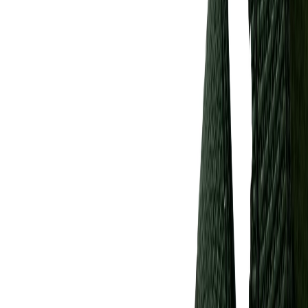
Нитки
41
товаров