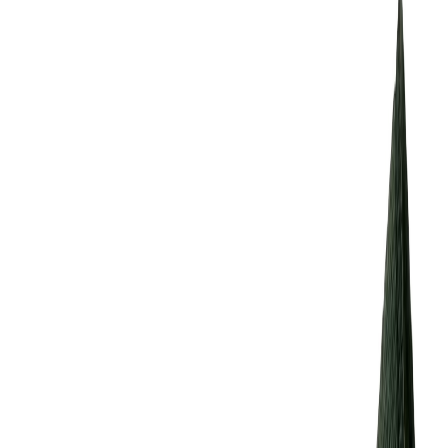
Иглы
8
товаров