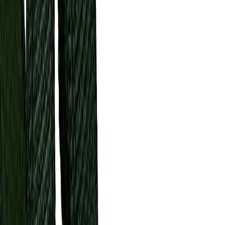
Швейная фурнитура
6
товаров
Покупателю
Доставка
Оплата
Скидки
Вопросы и ответы
Контакты
Аккаунт
Войти
Главная
/
Каталог
/
Становая резинка
Отделочная резинка
становая хаки 12 мм
45 ₽
В наличии
Артикул:
ОТ-86
Производитель
:
Турция
Цвет
:
зеленый
Ширина, мм
:
12
Цена указана за 1 метр.
В корзину