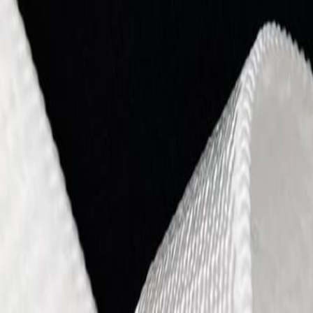
Иглы
8
товаров