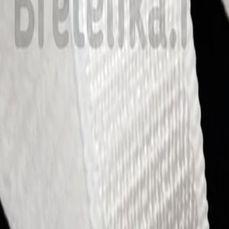
Кружево
120
товаров