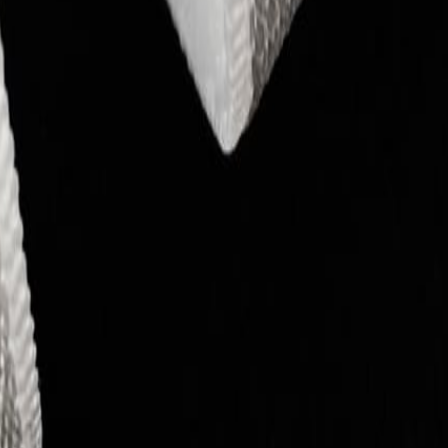
для пошива нижнего белья
5
товаров