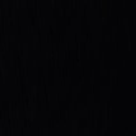
Бесплатная доставка от 7000 ₽
Хабаровск
Заказы на сайте 24/7
Условия доставки
+7 (999) 086-68-66
❀
Bretelika
МАТЕРИАЛЫ ДЛЯ БЕЛЬЯ И ШИТЬЯ
Избранное
Войти
Корзина
Каталог
Доставка
Оплата
Скидки
Вопросы и ответы
Контакты
Bretelika
Каталог материалов для белья, кружев и фурнитуры.
Категории
Все товары
Каталог