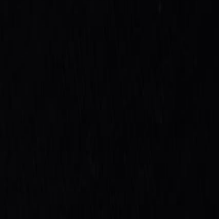
Бельевой поролон
6
товаров