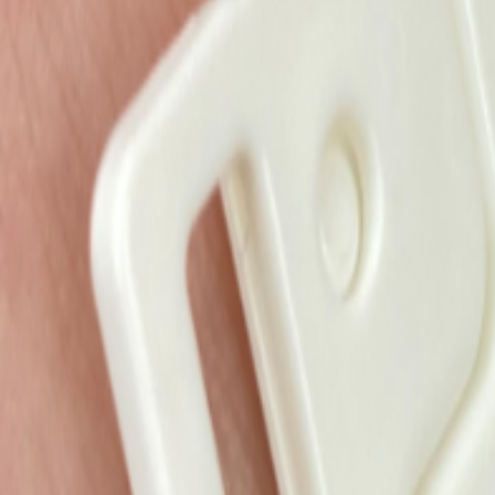
Иглы
8
товаров