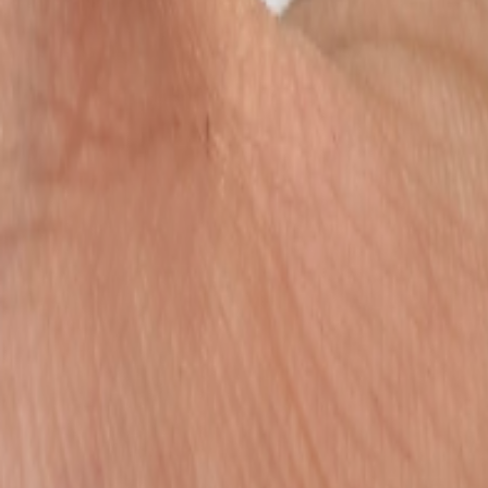
Бельевой поролон
6
товаров