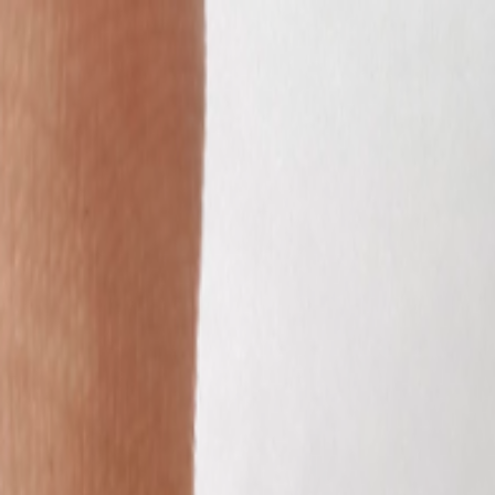
Бесплатная доставка от 7000 ₽
Хабаровск
Заказы на сайте 24/7
Условия доставки
+7 (999) 086-68-66
❀
Bretelika
МАТЕРИАЛЫ ДЛЯ БЕЛЬЯ И ШИТЬЯ
Избранное
Войти
Корзина
Каталог
Доставка
Оплата
Скидки
Вопросы и ответы
Контакты
Bretelika
Каталог материалов для белья, кружев и фурнитуры.
Категории
Все товары
Каталог