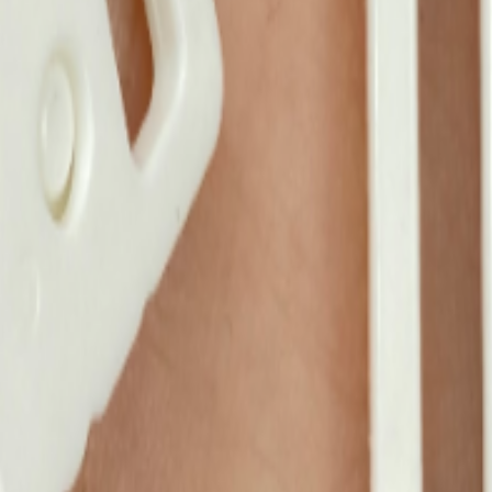
Кружево
120
товаров