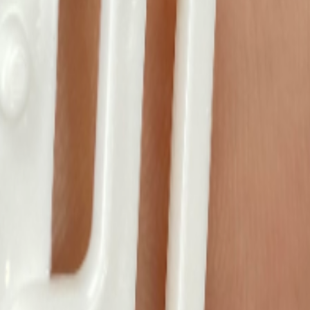
для пошива нижнего белья
5
товаров