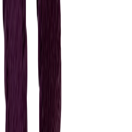
Швейная фурнитура
6
товаров
Покупателю
Доставка
Оплата
Скидки
Вопросы и ответы
Контакты
Аккаунт
Войти
Главная
/
Каталог
/
Бретелечная резинка
Бретелечная резинка слива с
зубчиками 10 мм, цв. 2605
50 ₽
В наличии
Артикул:
Б-51
Растяжимость
:
20%
Производитель
:
Турция
Цвет
:
фиолетовый
Ширина, мм
:
10
Цена указана за 1 метр.