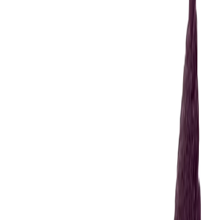
Иглы
8
товаров