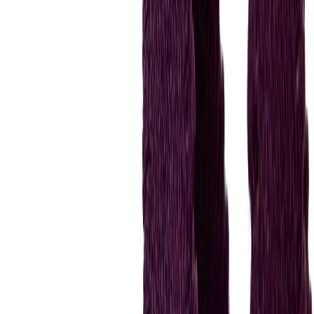
Планер
2
товаров