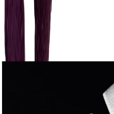
В корзину
Описание
Бретелечная резинка (бретель) 10 мм в сливовом цвете.
Лицевая сторона матовая. Обратная сторона матовая. Края с
небольшими зубчиками.
Похожие товары