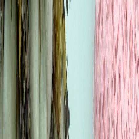
Бесплатная доставка от 7000 ₽
Хабаровск
Заказы на сайте 24/7
Условия доставки
+7 (999) 086-68-66
❀
Bretelika
МАТЕРИАЛЫ ДЛЯ БЕЛЬЯ И ШИТЬЯ
Избранное
Войти
Корзина
Каталог
Доставка
Оплата
Скидки
Вопросы и ответы
Контакты
Bretelika
Каталог материалов для белья, кружев и фурнитуры.
Категории
Все товары
Каталог