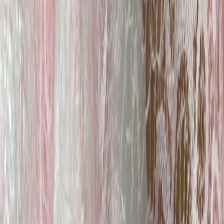
Швейная фурнитура
6
товаров
Покупателю
Доставка
Оплата
Скидки
Вопросы и ответы
Контакты
Аккаунт
Войти
Главная
/
Каталог
/
Эластичное кружево
Кружево эластичное нежно-
розовое 20 см
170 ₽
В наличии
Артикул:
Кр-39
Цвет
:
розовый
Ширина, см
:
20
Цена указана за 1 метр.
В корзину