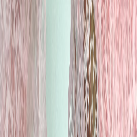
Планер
2
товаров