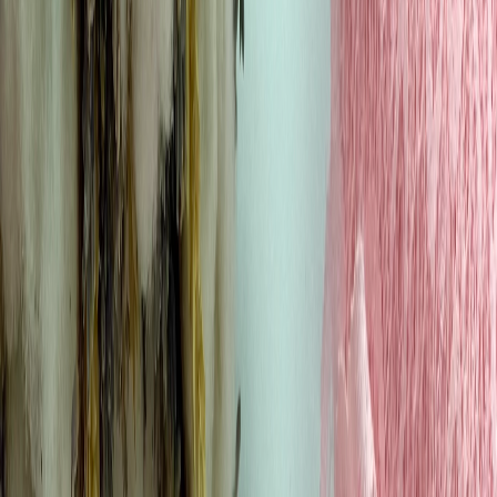
Бельевой поролон
6
товаров