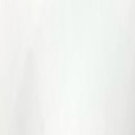
Бесплатная доставка от 7000 ₽
Хабаровск
Заказы на сайте 24/7
Условия доставки
+7 (999) 086-68-66
❀
Bretelika
МАТЕРИАЛЫ ДЛЯ БЕЛЬЯ И ШИТЬЯ
Избранное
Войти
Корзина
Каталог
Доставка
Оплата
Скидки
Вопросы и ответы
Контакты
Bretelika
Каталог материалов для белья, кружев и фурнитуры.
Категории
Все товары
Каталог