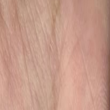
Бельевой поролон
6
товаров