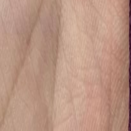
Иглы
8
товаров