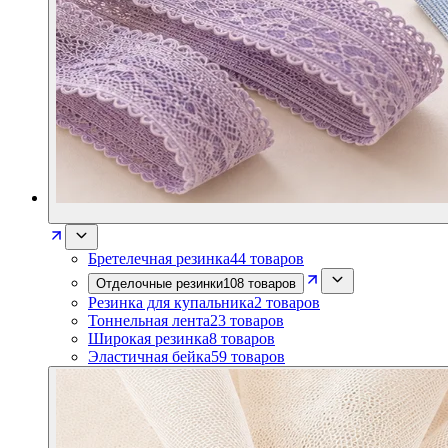
Бретелечная резинка
44
товаров
Отделочные резинки
108
товаров
Резинка для купальника
2
товаров
Тоннельная лента
23
товаров
Широкая резинка
8
товаров
Эластичная бейка
59
товаров