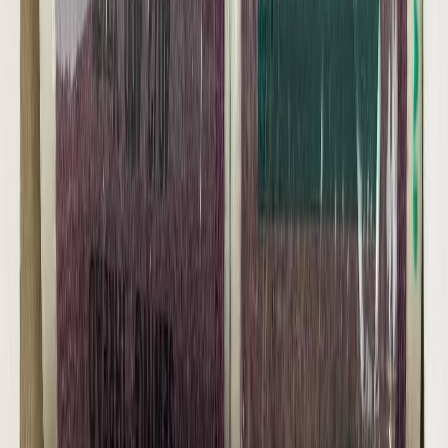
Планер
2
товаров