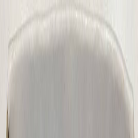
Бесплатная доставка от 7000 ₽
Хабаровск
Заказы на сайте 24/7
Условия доставки
+7 (999) 086-68-66
❀
Bretelika
МАТЕРИАЛЫ ДЛЯ БЕЛЬЯ И ШИТЬЯ
Избранное
Войти
Корзина
Каталог
Доставка
Оплата
Скидки
Вопросы и ответы
Контакты
Bretelika
Каталог материалов для белья, кружев и фурнитуры.
Категории
Все товары
Каталог