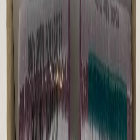
Бельевой поролон
6
товаров