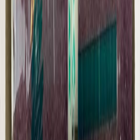
Швейная фурнитура
6
товаров
Покупателю
Доставка
Оплата
Скидки
Вопросы и ответы
Контакты
Аккаунт
Войти
Главная
/
Каталог
/
Нитки
Нитки Dor Tak слива/крокус
цв.197
37 ₽
В наличии
Артикул:
Н-25
Цвет
:
фиолетовый
Цена указана за 1 катушку.
В корзину