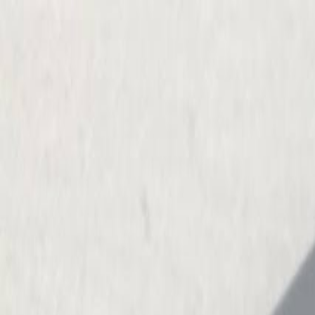
Бесплатная доставка от 7000 ₽
Хабаровск
Заказы на сайте 24/7
Условия доставки
+7 (999) 086-68-66
❀
Bretelika
МАТЕРИАЛЫ ДЛЯ БЕЛЬЯ И ШИТЬЯ
Избранное
Войти
Корзина
Каталог
Доставка
Оплата
Скидки
Вопросы и ответы
Контакты
Bretelika
Каталог материалов для белья, кружев и фурнитуры.
Категории
Все товары
Каталог