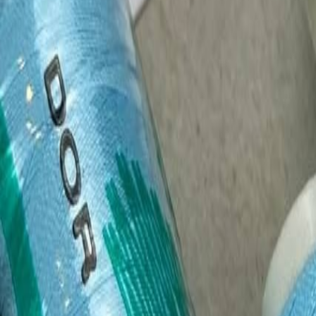
Иглы
8
товаров