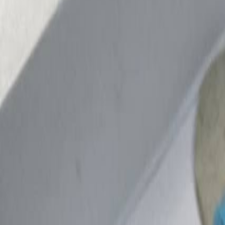
Бельевой поролон
6
товаров