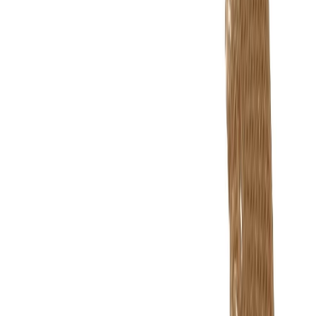
Иглы
8
товаров