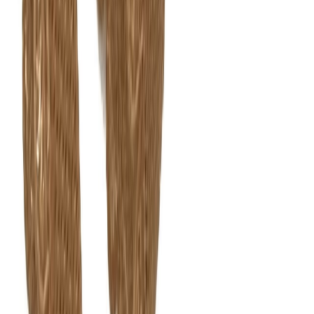
Швейная фурнитура
6
товаров
Покупателю
Доставка
Оплата
Скидки
Вопросы и ответы
Контакты
Аккаунт
Войти
Главная
/
Каталог
/
Ажурная резинка
Отделочная резинка ажурная
загар 10 мм
35 ₽
В наличии
Артикул:
ОТ-69
Производитель
:
Турция
Цвет
:
коричневый
Ширина, мм
:
10
Цена указана за 1 метр.
В корзину