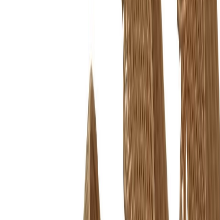
Планер
2
товаров