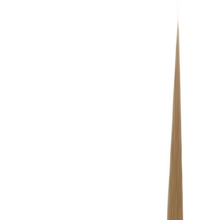
Бельевой поролон
6
товаров