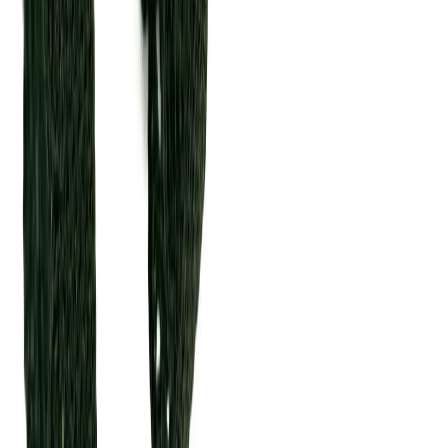
Швейная фурнитура
6
товаров
Покупателю
Доставка
Оплата
Скидки
Вопросы и ответы
Контакты
Аккаунт
Войти
Главная
/
Каталог
/
Ажурная резинка
Отделочная резинка ажурная
хаки 10 мм
35 ₽
В наличии
Артикул:
ОТ-118
Производитель
:
Турция
Цвет
:
зеленый
Ширина, мм
:
10
Цена указана за 1 метр.
В корзину