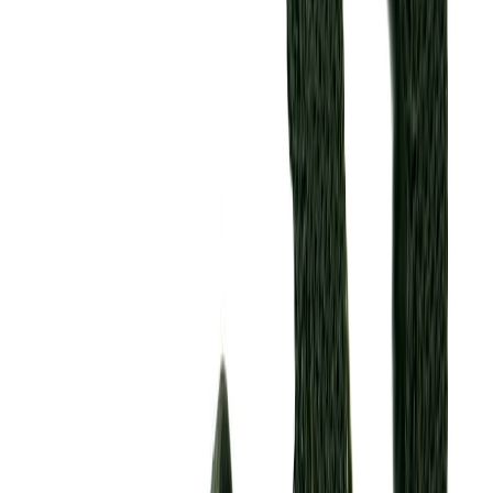
Планер
2
товаров