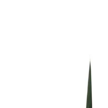
Иглы
8
товаров