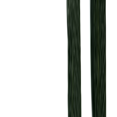
Нитки
41
товаров