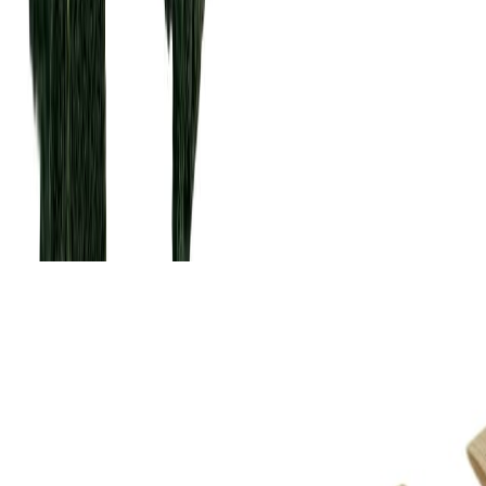
Описание
Ажурная отделочная резинка представляет собой эластичную
ленту с кружевом. Используется для обработки фигурных
срезов, для обработки трусиков по линии ног, для обработки
срезов боди. Она более мягкая, чем становая резинка.
Похожие товары