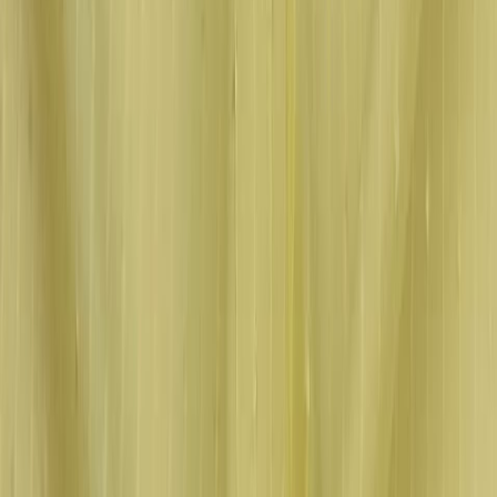
Нитки
41
товаров