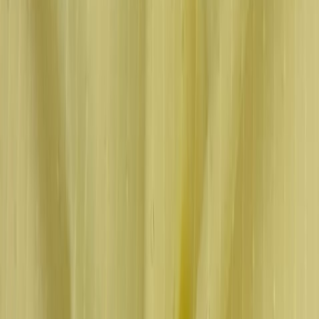
Планер
2
товаров