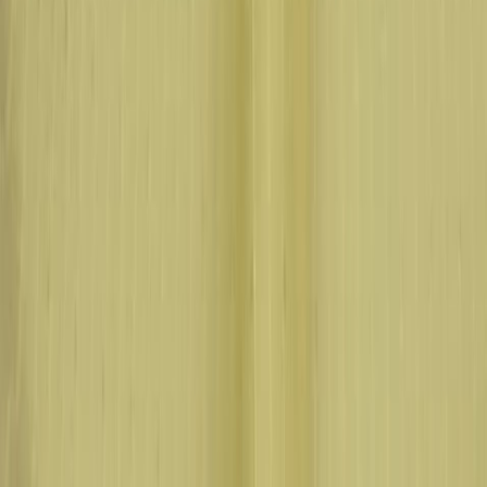
Иглы
8
товаров