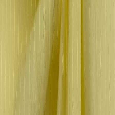
Швейная фурнитура
6
товаров
Покупателю
Доставка
Оплата
Скидки
Вопросы и ответы
Контакты
Аккаунт
Войти
Главная
/
Каталог
/
Микрофибра
Микрофибра светлый
желтый 0,5 х 1,0 м
600 ₽
В наличии
Артикул:
МК-9
Производитель
:
Латвия
Цвет
:
желтый
Плотность
:
135г
В корзину