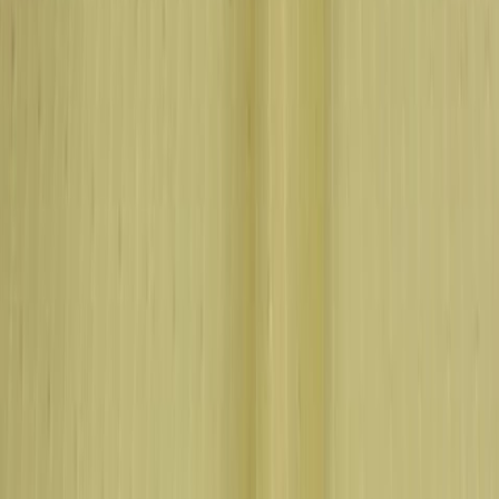
Бельевой поролон
6
товаров