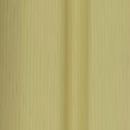
Бесплатная доставка от 7000 ₽
Хабаровск
Заказы на сайте 24/7
Условия доставки
+7 (999) 086-68-66
❀
Bretelika
МАТЕРИАЛЫ ДЛЯ БЕЛЬЯ И ШИТЬЯ
Избранное
Войти
Корзина
Каталог
Доставка
Оплата
Скидки
Вопросы и ответы
Контакты
Bretelika
Каталог материалов для белья, кружев и фурнитуры.
Категории
Все товары
Каталог