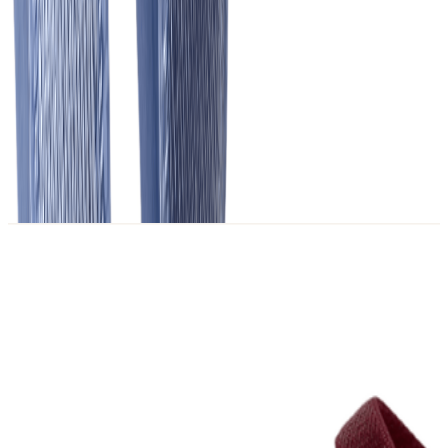
Описание
Бретелечная резинка (бретель) 10 мм в голубом цвете.
Лицевая сторона блестящая. Обратная сторона бархатистая,
приятная к телу. Края ровные.
Похожие товары