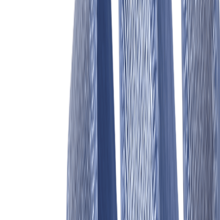
Планер
2
товаров