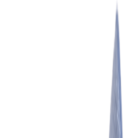
Бельевой поролон
6
товаров