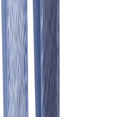
Швейная фурнитура
6
товаров
Покупателю
Доставка
Оплата
Скидки
Вопросы и ответы
Контакты
Аккаунт
Войти
Главная
/
Каталог
/
Бретелечная резинка
Бретелечная резинка голубая
10 мм, цв. 3090
50 ₽
В наличии
Артикул:
Б-84
Производитель
:
Турция
Цвет
:
голубой
Ширина, мм
:
10
Цена указана за 1 метр.
В корзину