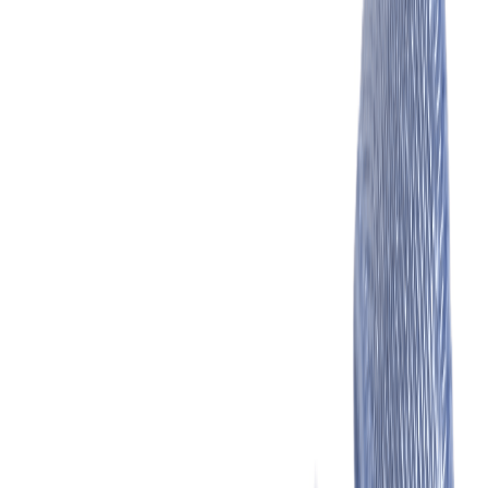
Иглы
8
товаров