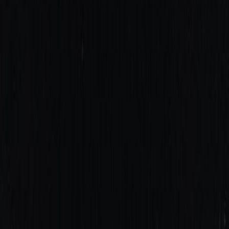
Нитки
41
товаров