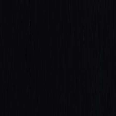
Бесплатная доставка от 7000 ₽
Хабаровск
Заказы на сайте 24/7
Условия доставки
+7 (999) 086-68-66
❀
Bretelika
МАТЕРИАЛЫ ДЛЯ БЕЛЬЯ И ШИТЬЯ
Избранное
Войти
Корзина
Каталог
Доставка
Оплата
Скидки
Вопросы и ответы
Контакты
Bretelika
Каталог материалов для белья, кружев и фурнитуры.
Категории
Все товары
Каталог