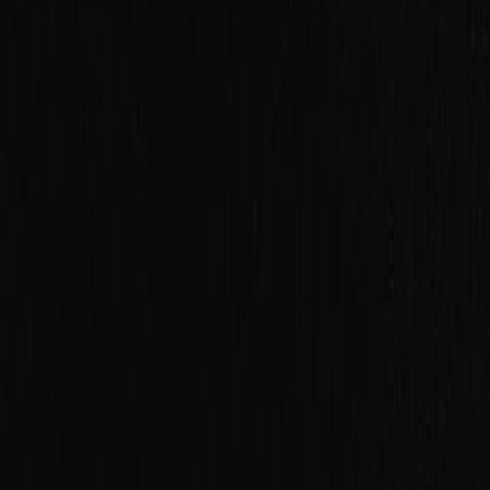
Иглы
8
товаров