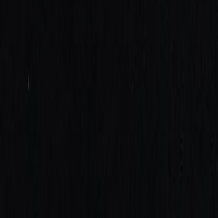
Бельевой поролон
6
товаров