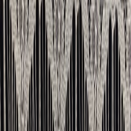
Швейная фурнитура
6
товаров
Покупателю
Доставка
Оплата
Скидки
Вопросы и ответы
Контакты
Аккаунт
Войти
Главная
/
Каталог
/
Кружево шантильи
Шантильи белое 7 см
180 ₽
В наличии
Артикул:
ША-16
Цвет
:
белый
Ширина, см
:
7
Цена указана за 1 купон - 3 метра.
В корзину
Похожие товары