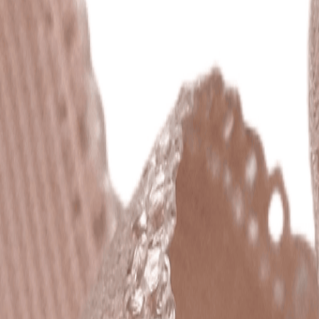
Иглы
8
товаров