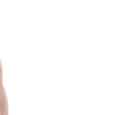
Бельевой поролон
6
товаров