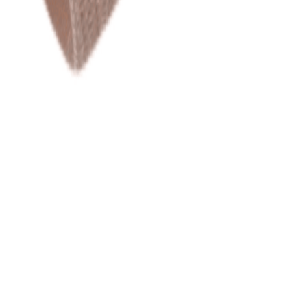
для пошива нижнего белья
5
товаров