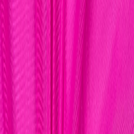
Планер
2
товаров