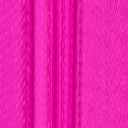
Бесплатная доставка от 7000 ₽
Хабаровск
Заказы на сайте 24/7
Условия доставки
+7 (999) 086-68-66
❀
Bretelika
МАТЕРИАЛЫ ДЛЯ БЕЛЬЯ И ШИТЬЯ
Избранное
Войти
Корзина
Каталог
Доставка
Оплата
Скидки
Вопросы и ответы
Контакты
Bretelika
Каталог материалов для белья, кружев и фурнитуры.
Категории
Все товары
Каталог