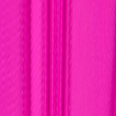
Бельевой поролон
6
товаров