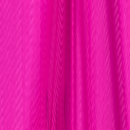
Швейная фурнитура
6
товаров
Покупателю
Доставка
Оплата
Скидки
Вопросы и ответы
Контакты
Аккаунт
Войти
Главная
/
Каталог
/
Сетка однотонная
Сетка эластичная розовый
неон однотонная, цв. 909
930 ₽
В наличии
Артикул:
ЭС-49
Ширина
:
160 см
Производитель
:
Китай
Состав
:
PL 90 %, 10 % EL
Цвет
:
розовый
Плотность
:
80 г/м2