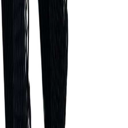
Швейная фурнитура
6
товаров
Покупателю
Доставка
Оплата
Скидки
Вопросы и ответы
Контакты
Аккаунт
Войти
Главная
/
Каталог
/
Ажурная резинка
NEW
Отделочная резинка ажурная
черная 10 мм
35 ₽
В наличии
Артикул:
ОТ-208а
Производитель
:
Турция
Цвет
:
черный
Ширина, мм
:
10
Цена указана за 1 метр.
В корзину