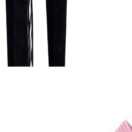
Описание
Ажурная отделочная резинка представляет собой эластичную
ленту с кружевом. Используется для обработки фигурных
срезов, для обработки трусиков по линии ног, для обработки
срезов боди. Она более мягкая, чем становая резинка.
Похожие товары