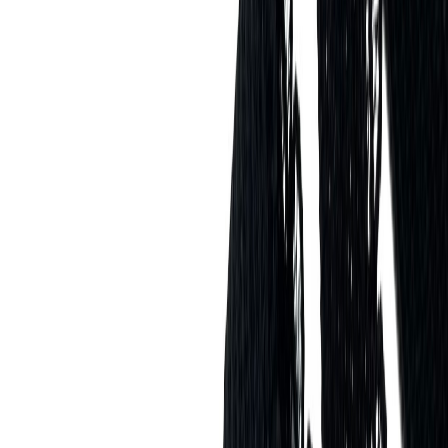
Нитки
41
товаров