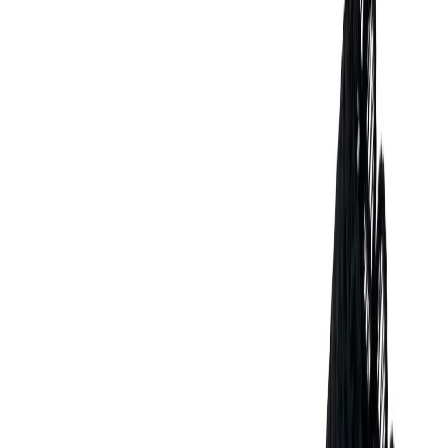
Иглы
8
товаров