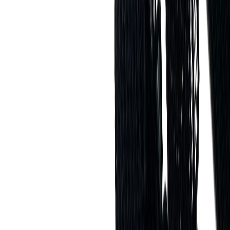
Планер
2
товаров