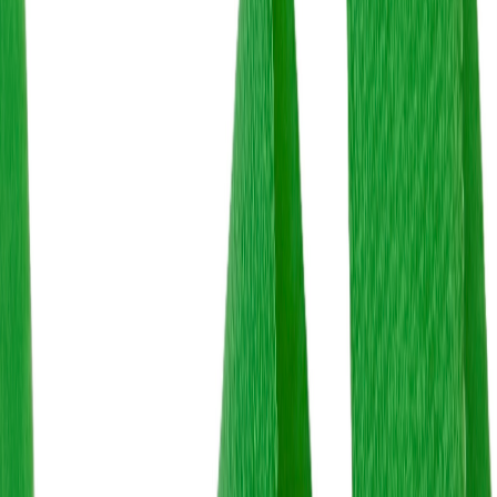
Планер
2
товаров