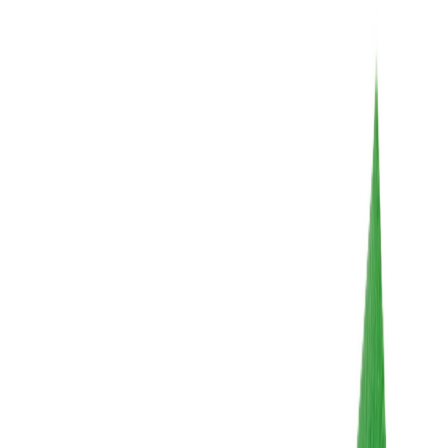
Иглы
8
товаров