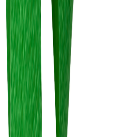
Швейная фурнитура
6
товаров
Покупателю
Доставка
Оплата
Скидки
Вопросы и ответы
Контакты
Аккаунт
Войти
Главная
/
Каталог
/
Эластичная бейка
Бейка матовая ярко-зеленая
15 мм
35 ₽
В наличии
Артикул:
БЕ-111
Производитель
:
Китай
Ширина, мм
:
15
Цена указана за 1 метр.
В корзину