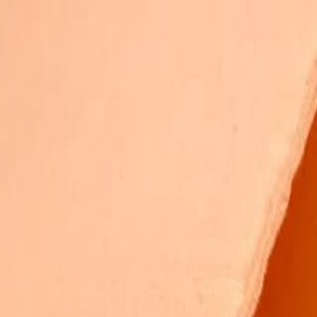
Бельевой поролон
6
товаров