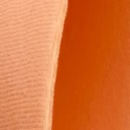
Иглы
8
товаров