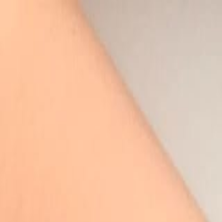
Бесплатная доставка от 7000 ₽
Хабаровск
Заказы на сайте 24/7
Условия доставки
+7 (999) 086-68-66
❀
Bretelika
МАТЕРИАЛЫ ДЛЯ БЕЛЬЯ И ШИТЬЯ
Избранное
Войти
Корзина
Каталог
Доставка
Оплата
Скидки
Вопросы и ответы
Контакты
Bretelika
Каталог материалов для белья, кружев и фурнитуры.
Категории
Все товары
Каталог