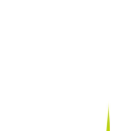
Бельевой поролон
6
товаров