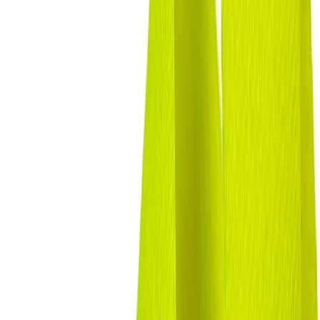
Планер
2
товаров