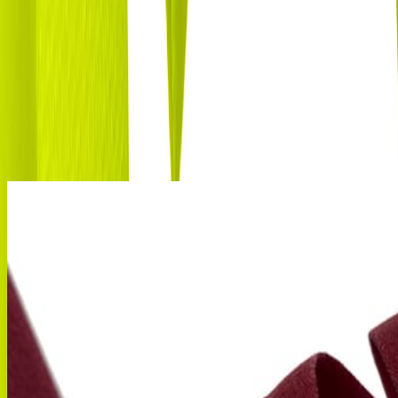
Бельевая окантовочная бейка (бейка отделочная, резинка
окантовочная) - подходит для окантовки различных деталей
нижнего белья и одежды. Используется для обработки срезов
и стабилизации края благодаря сгибу посередине. С обеих
сторон матовая.
Похожие товары