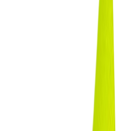
Иглы
8
товаров