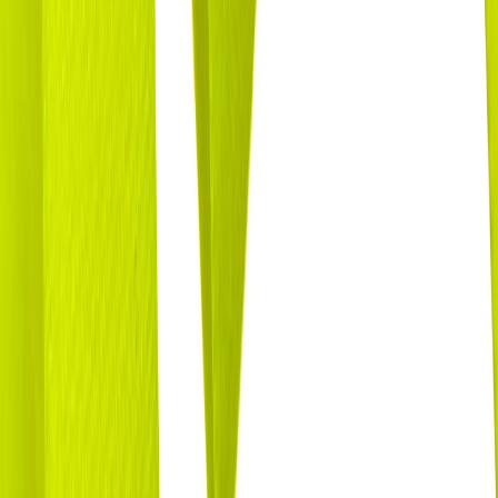
Швейная фурнитура
6
товаров
Покупателю
Доставка
Оплата
Скидки
Вопросы и ответы
Контакты
Аккаунт
Войти
Главная
/
Каталог
/
Эластичная бейка
Бейка матовая лайм 15 мм
35 ₽
В наличии
Артикул:
БЕ-100
Производитель
:
Китай
Цвет
:
желтый, зеленый
Ширина, мм
:
15
Цена указана за 1 метр.
В корзину
Описание