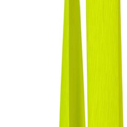
Нитки
41
товаров