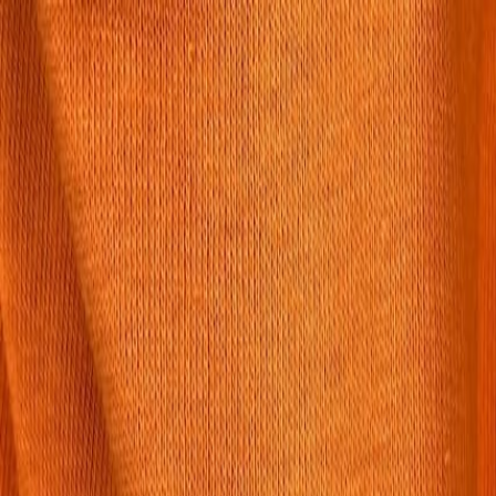
Бесплатная доставка от 7000 ₽
Хабаровск
Заказы на сайте 24/7
Условия доставки
+7 (999) 086-68-66
❀
Bretelika
МАТЕРИАЛЫ ДЛЯ БЕЛЬЯ И ШИТЬЯ
Избранное
Войти
Корзина
Каталог
Доставка
Оплата
Скидки
Вопросы и ответы
Контакты
Bretelika
Каталог материалов для белья, кружев и фурнитуры.
Категории
Все товары
Каталог