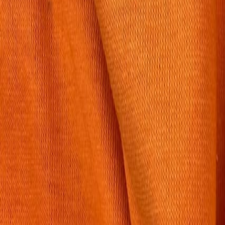
Бельевой поролон
6
товаров