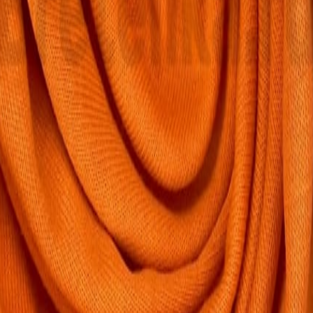
Кружево
120
товаров