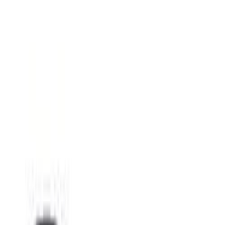
Нитки
41
товаров