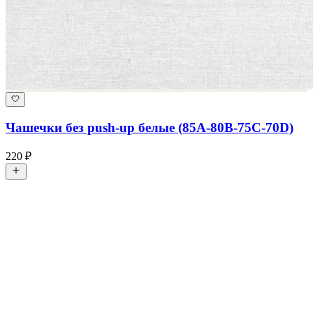
Чашечки без push-up белые (85А-80В-75C-70D)
220 ₽