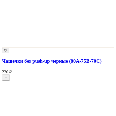
Чашечки без push-up черные (80А-75В-70С)
220 ₽