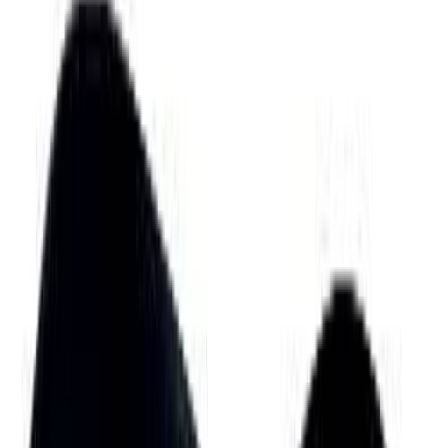
Планер
2
товаров