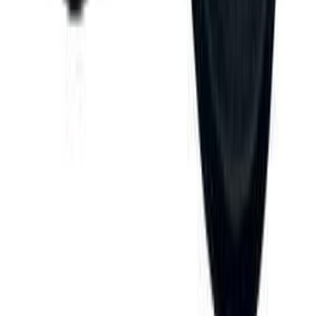
Швейная фурнитура
6
товаров
Покупателю
Доставка
Оплата
Скидки
Вопросы и ответы
Контакты
Аккаунт
Войти
Главная
/
Каталог
/
Чашки под каркас
Чашечки push-up черные 80
(80B-85A-75C)
220 ₽
В наличии
Артикул:
Ч-50
Производитель
:
Китай
Цвет
:
черный
Цена указана за пару.
В корзину