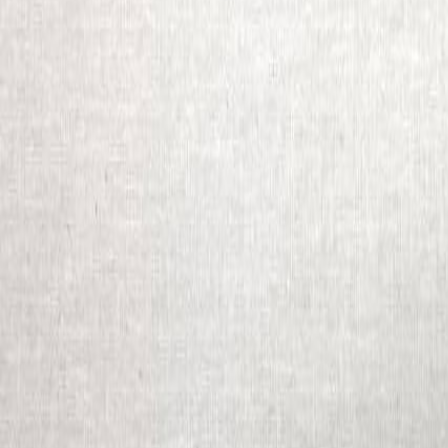
Бельевой поролон
6
товаров