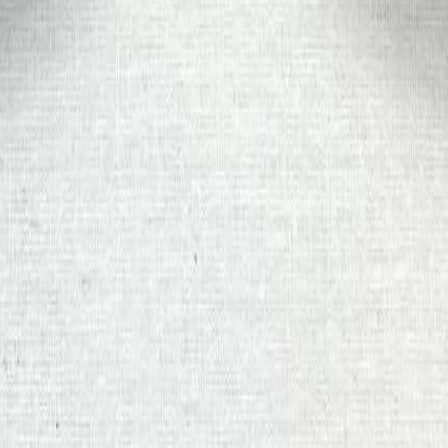
для пошива нижнего белья
5
товаров