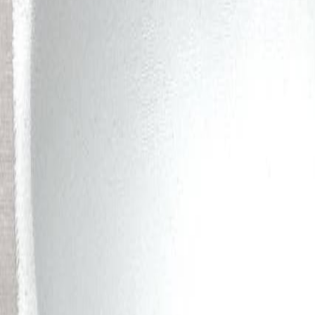
Иглы
8
товаров