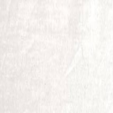
Бесплатная доставка от 7000 ₽
Хабаровск
Заказы на сайте 24/7
Условия доставки
+7 (999) 086-68-66
❀
Bretelika
МАТЕРИАЛЫ ДЛЯ БЕЛЬЯ И ШИТЬЯ
Избранное
Войти
Корзина
Каталог
Доставка
Оплата
Скидки
Вопросы и ответы
Контакты
Bretelika
Каталог материалов для белья, кружев и фурнитуры.
Категории
Все товары
Каталог