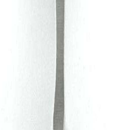
Кружево
120
товаров