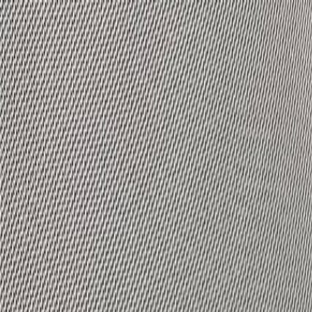
Бесплатная доставка от 7000 ₽
Хабаровск
Заказы на сайте 24/7
Условия доставки
+7 (999) 086-68-66
❀
Bretelika
МАТЕРИАЛЫ ДЛЯ БЕЛЬЯ И ШИТЬЯ
Избранное
Войти
Корзина
Каталог
Доставка
Оплата
Скидки
Вопросы и ответы
Контакты
Bretelika
Каталог материалов для белья, кружев и фурнитуры.
Категории
Все товары
Каталог