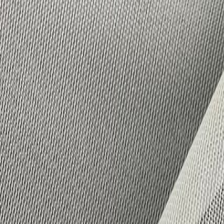
Иглы
8
товаров