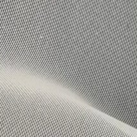
Бельевой поролон
6
товаров