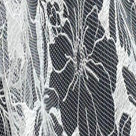
Кружево
120
товаров