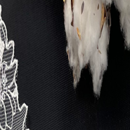
Бельевой поролон
6
товаров