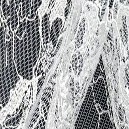
Иглы
8
товаров