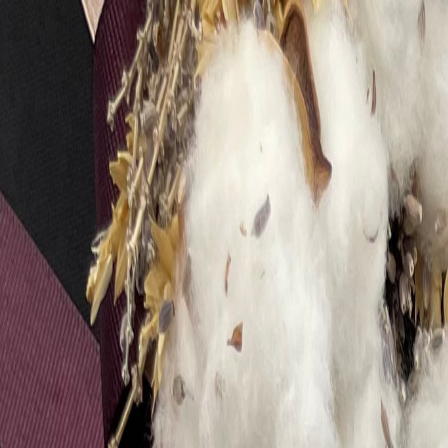
Бесплатная доставка от 7000 ₽
Хабаровск
Заказы на сайте 24/7
Условия доставки
+7 (999) 086-68-66
❀
Bretelika
МАТЕРИАЛЫ ДЛЯ БЕЛЬЯ И ШИТЬЯ
Избранное
Войти
Корзина
Каталог
Доставка
Оплата
Скидки
Вопросы и ответы
Контакты
Bretelika
Каталог материалов для белья, кружев и фурнитуры.
Категории
Все товары
Каталог