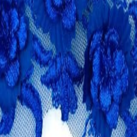
Кружево
120
товаров