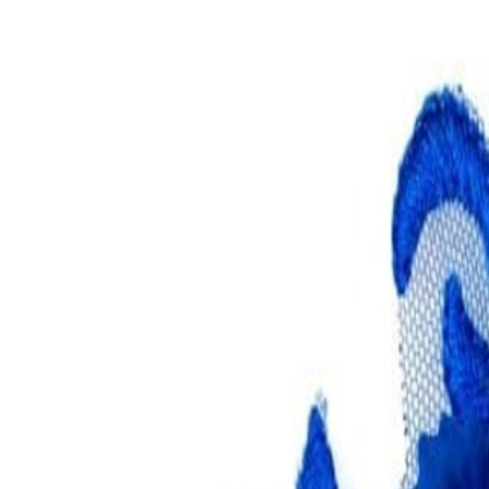
Иглы
8
товаров