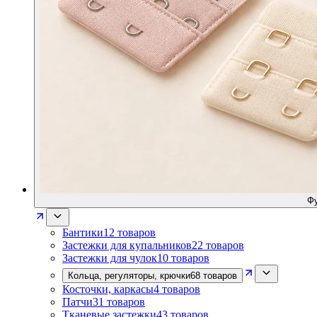
Фу
Бантики
12
товаров
Застежки для купальников
22
товаров
Застежки для чулок
10
товаров
Кольца, регуляторы, крючки
68
товаров
Косточки, каркасы
4
товаров
Патчи
31
товаров
Тканевые застежки
43
товаров