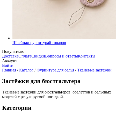
Швейная фурнитура
6
товаров
Покупателю
Доставка
Оплата
Скидки
Вопросы и ответы
Контакты
Аккаунт
Войти
Главная
/
Каталог
/
Фурнитура для белья
/
Тканевые застежки
Застёжки для бюстгальтера
Тканевые застёжки для бюстгальтеров, бралеттов и бельевых
моделей с регулируемой посадкой.
Категории