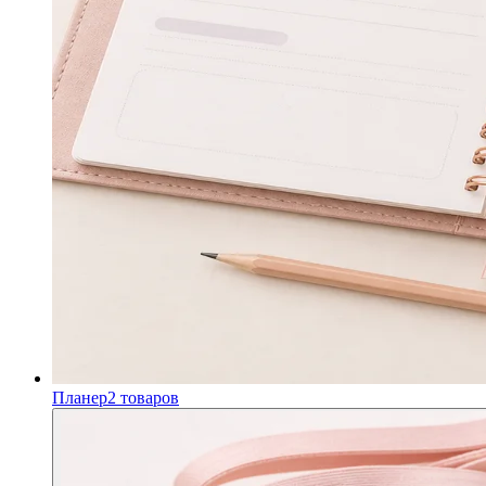
Планер
2
товаров