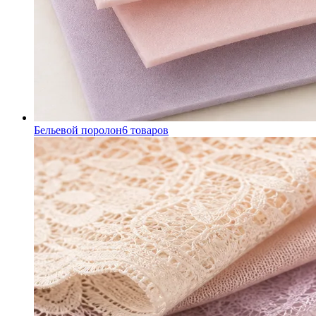
Бельевой поролон
6
товаров