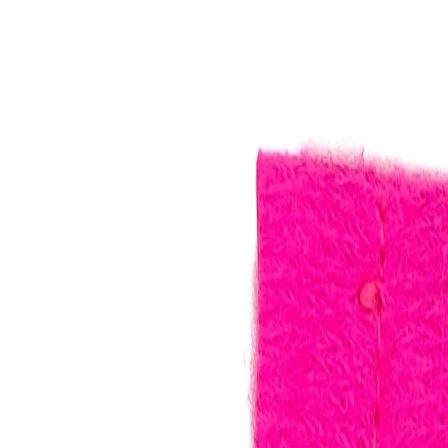
Бельевой поролон
6
товаров