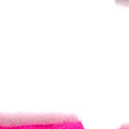
Кружево
120
товаров