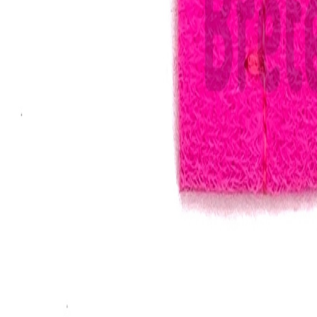
Иглы
8
товаров