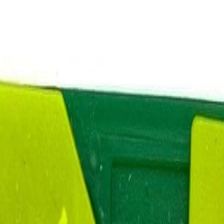
Кружево
120
товаров