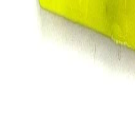
для пошива нижнего белья
5
товаров