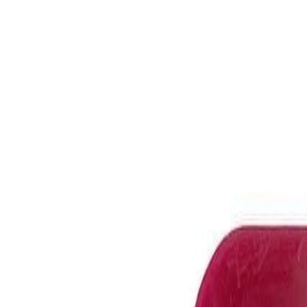
Бельевой поролон
6
товаров