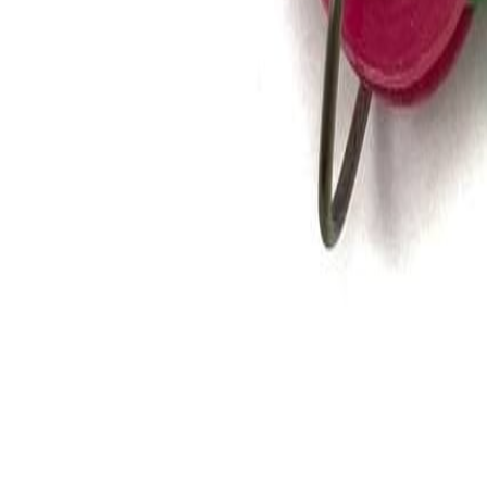
Иглы
8
товаров