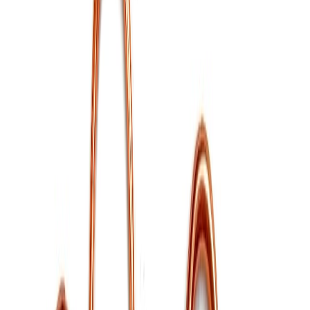
Нитки
41
товаров