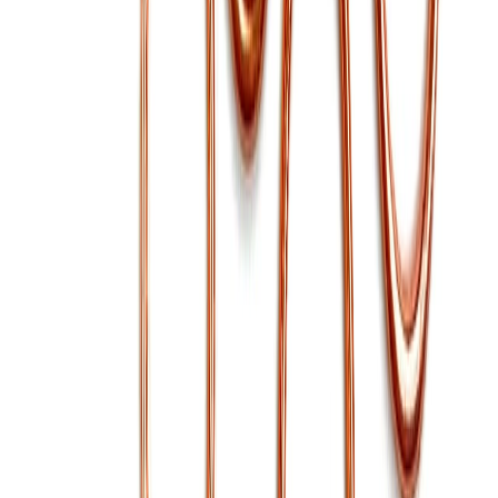
Швейная фурнитура
6
товаров
Покупателю
Доставка
Оплата
Скидки
Вопросы и ответы
Контакты
Аккаунт
Войти
Главная
/
Каталог
/
Кольца
Кольцо металл розовое
золото 10 мм
6 ₽
В наличии
Артикул:
ФФ-62
Материал
:
металл
Производитель
:
Китай
Цвет
:
розовый, желтый
Ширина, мм
:
10
Цена указана за 1 штуку.