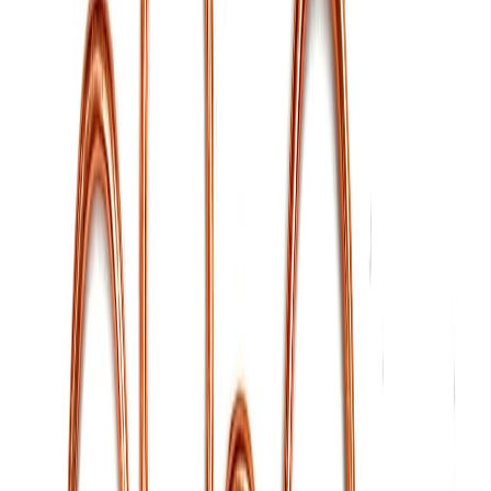
Планер
2
товаров