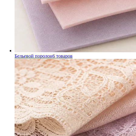
Бельевой поролон
6
товаров