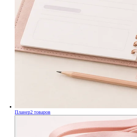
Планер
2
товаров