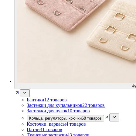
Фу
Бантики
12
товаров
Застежки для купальников
22
товаров
Застежки для чулок
10
товаров
Кольца, регуляторы, крючки
68
товаров
Косточки, каркасы
4
товаров
Патчи
31
товаров
Тканевые застежки
43
товаров