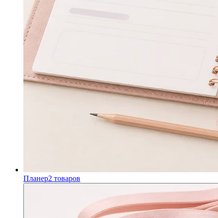
Планер
2
товаров