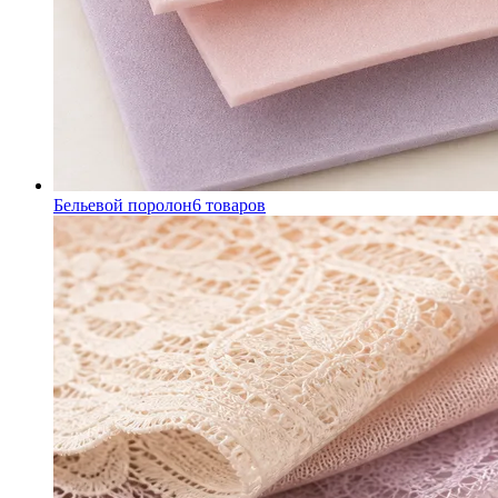
Бельевой поролон
6
товаров